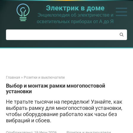
Перейти
Электрик в доме
к
контенту
Энциклопедия об электричестве и
осветительных приборах от А до Я
Поиск:
Главная
»
Розетки и выключатели
Выбор и монтаж рамки многопостовой
установки
Не тратьте тысячи на переделки! Узнайте, как
выбрать рамку для многопостовой установки,
чтобы оборудование работало как часы без
вибраций и сбоев.
Опубликовано:
19 Июн 2026
Розетки и выключатели