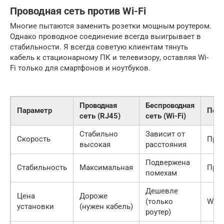
Проводная сеть против Wi-Fi
Многие пытаются заменить розетки мощным роутером.
Однако проводное соединение всегда выигрывает в
стабильности. Я всегда советую клиентам тянуть
кабель к стационарному ПК и телевизору, оставляя Wi-
Fi только для смартфонов и ноутбуков.
Проводная
Беспроводная
Параметр
Поб
сеть (RJ45)
сеть (Wi-Fi)
Стабильно
Зависит от
Скорость
Про
высокая
расстояния
Подвержена
Стабильность
Максимальная
Про
помехам
Дешевле
Цена
Дороже
(только
Wi-Fi
установки
(нужен кабель)
роутер)