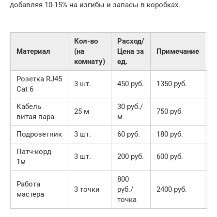
добавляя 10-15% на изгибы и запасы в коробках.
Кол-во
Расход/
Материал
(на
Цена за
Примечание
комнату)
ед.
Розетка RJ45
С
3 шт.
450 руб.
1350 руб.
Cat 6
с
Кабель
30 руб./
U
25 м
750 руб.
витая пара
м
п
Подрозетник
3 шт.
60 руб.
180 руб.
П
Патч-корд
З
3 шт.
200 руб.
600 руб.
1м
о
800
Работа
М
3 точки
руб./
2400 руб.
мастера
н
точка