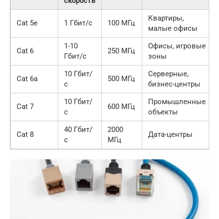
скорость
Квартиры,
Cat 5e
1 Гбит/с
100 МГц
малые офисы
1-10
Офисы, игровые
Cat 6
250 МГц
Гбит/с
зоны
10 Гбит/
Серверные,
Cat 6a
500 МГц
с
бизнес-центры
10 Гбит/
Промышленные
Cat 7
600 МГц
с
объекты
40 Гбит/
2000
Cat 8
Дата-центры
с
МГц