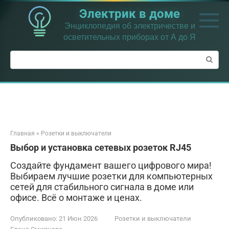
Перейти
Электрик в доме
к
контенту
Энциклопедия об электричестве и
осветительных приборах от А до Я
Поиск:
Главная
»
Розетки и выключатели
Выбор и установка сетевых розеток RJ45
Создайте фундамент вашего цифрового мира!
Выбираем лучшие розетки для компьютерных
сетей для стабильного сигнала в доме или
офисе. Всё о монтаже и ценах.
Опубликовано:
21 Июн 2026
Розетки и выключатели