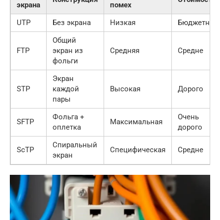
экрана
помех
UTP
Без экрана
Низкая
Бюджетно
Общий
FTP
экран из
Средняя
Средне
фольги
Экран
STP
каждой
Высокая
Дорого
пары
Фольга +
Очень
SFTP
Максимальная
оплетка
дорого
Спиральный
ScTP
Специфическая
Средне
экран