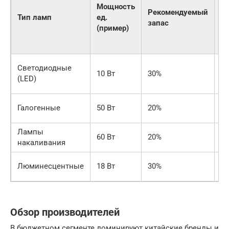
ко
Мощность
Рекомендуемый
во
Тип ламп
ед.
запас
п
(пример)
1
р
Д
Светодиодные
10 Вт
30%
15
(LED)
шт
До
Галогенные
50 Вт
20%
шт
Лампы
До
60 Вт
20%
накаливания
шт
До
Люминесцентные
18 Вт
30%
шт
Обзор производителей
В бюджетном сегменте доминируют китайские бренды и