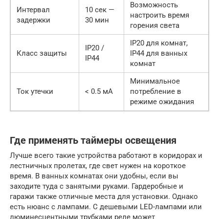
Возможность
Интервал
10 сек —
настроить время
задержки
30 мин
горения света
IP20 для комнат,
IP20 /
Класс защиты
IP44 для ванных
IP44
комнат
Минимальное
Ток утечки
< 0.5 мА
потребление в
режиме ожидания
Где применять таймеры освещения
Лучше всего такие устройства работают в коридорах и
лестничных пролетах, где свет нужен на короткое
время. В ванных комнатах они удобны, если вы
заходите туда с занятыми руками. Гардеробные и
гаражи также отличные места для установки. Однако
есть нюанс с лампами. С дешевыми LED-лампами или
люминесцентными трубками реле может