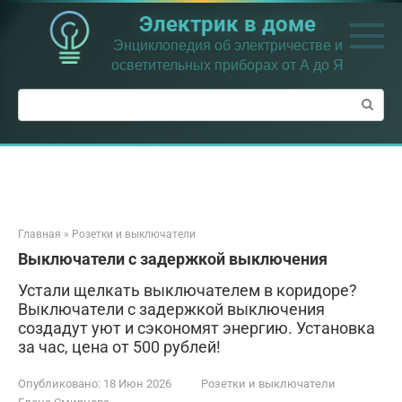
Перейти
Электрик в доме
к
контенту
Энциклопедия об электричестве и
осветительных приборах от А до Я
Поиск:
Главная
»
Розетки и выключатели
Выключатели с задержкой выключения
Устали щелкать выключателем в коридоре?
Выключатели с задержкой выключения
создадут уют и сэкономят энергию. Установка
за час, цена от 500 рублей!
Опубликовано:
18 Июн 2026
Розетки и выключатели