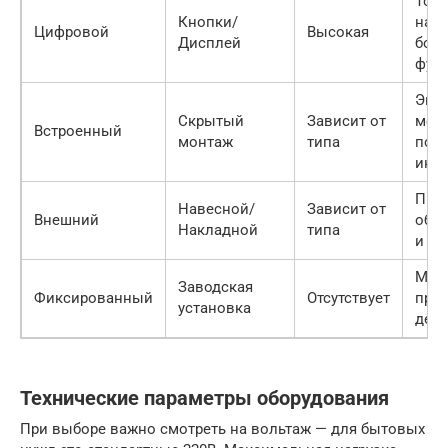
Точ
Кнопки/
наст
Цифровой
Высокая
Дисплей
бол
фун
Эко
Скрытый
Зависит от
мест
Встроенный
монтаж
типа
порт
инте
Про
Навесной/
Зависит от
Внешний
обс
Накладной
типа
и за
Мак
Заводская
Фиксированный
Отсутствует
прос
установка
деш
Технические параметры оборудования
При выборе важно смотреть на вольтаж — для бытовых