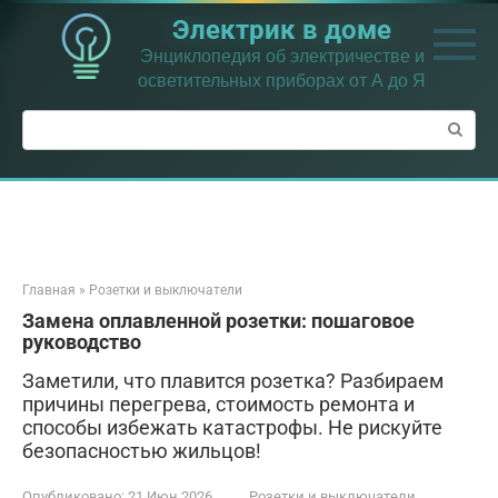
Перейти
Электрик в доме
к
контенту
Энциклопедия об электричестве и
осветительных приборах от А до Я
Поиск:
Главная
»
Розетки и выключатели
Замена оплавленной розетки: пошаговое
руководство
Заметили, что плавится розетка? Разбираем
причины перегрева, стоимость ремонта и
способы избежать катастрофы. Не рискуйте
безопасностью жильцов!
Опубликовано:
21 Июн 2026
Розетки и выключатели