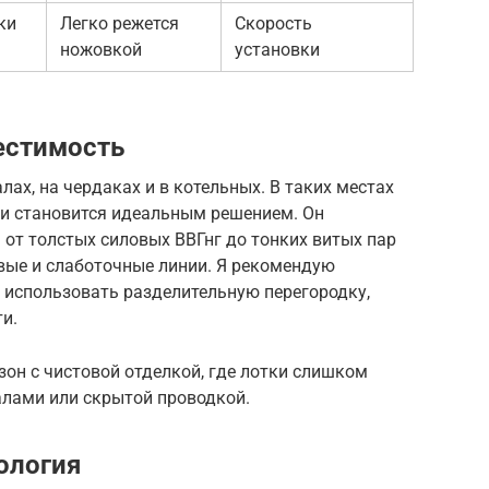
ки
Легко режется
Скорость
ножовкой
установки
естимость
ах, на чердаках и в котельных. В таких местах
и становится идеальным решением. Он
от толстых силовых ВВГнг до тонких витых пар
вые и слаботочные линии. Я рекомендую
 использовать разделительную перегородку,
и.
он с чистовой отделкой, где лотки слишком
алами или скрытой проводкой.
ология