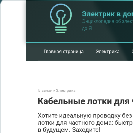
Перейти
к
Электрик в до
контенту
Энциклопедия об элект
до Я
Главная страница
Электрика
Главная
»
Электрика
Кабельные лотки для 
Хотите идеальную проводку без
лотки для частного дома: быст
в будущем. Заходите!