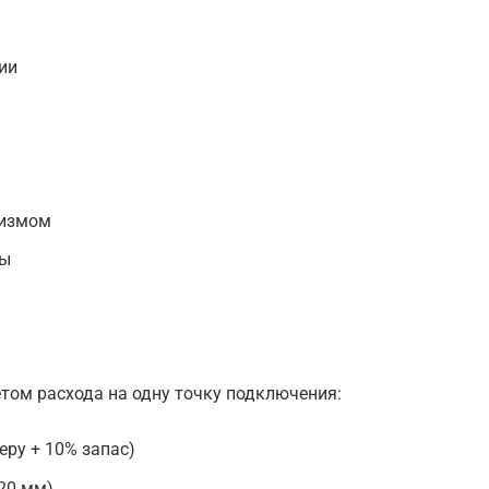
ии
низмом
зы
етом расхода на одну точку подключения:
еру + 10% запас)
20 мм)