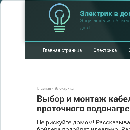
Перейти
к
Электрик в до
контенту
Энциклопедия об элект
до Я
Главная страница
Электрика
Главная
»
Электрика
Выбор и монтаж кабел
проточного водонагре
Не рискуйте домом! Рассказыва
бойлера подойдет идеально. Рас