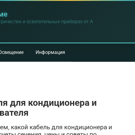
ме
ричестве и осветительных приборах от А
Освещение
Информация
я для кондиционера и
вателя
ем, какой кабель для кондиционера и
четы сечения, цены и советы по