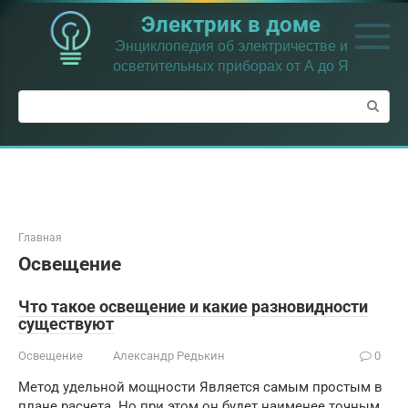
Перейти
Электрик в доме
к
контенту
Энциклопедия об электричестве и
осветительных приборах от А до Я
Поиск:
Главная
Освещение
Что такое освещение и какие разновидности
существуют
Освещение
Александр Редькин
0
Метод удельной мощности Является самым простым в
плане расчета. Но при этом он будет наименее точным.