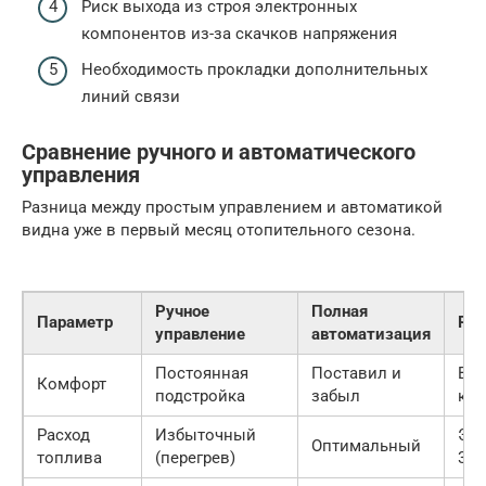
Риск выхода из строя электронных
компонентов из-за скачков напряжения
Необходимость прокладки дополнительных
линий связи
Сравнение ручного и автоматического
управления
Разница между простым управлением и автоматикой
видна уже в первый месяц отопительного сезона.
Ручное
Полная
Параметр
Рез
управление
автоматизация
Постоянная
Поставил и
Вы
Комфорт
подстройка
забыл
ко
Расход
Избыточный
Эко
Оптимальный
топлива
(перегрев)
30