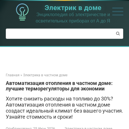
Перейти
Электрик в доме
к
контенту
Энциклопедия об электричестве и
осветительных приборах от А до Я
Поиск:
Главная
»
Электрика в частном доме
Автоматизация отопления в частном доме:
лучшие терморегуляторы для экономии
Хотите снизить расходы на топливо до 30%?
Автоматизация отопления в частном доме
создаст идеальный климат без вашего участия.
Узнайте стоимость и сроки!
Опубликовано:
25 Июн 2026
Электрика в частном доме