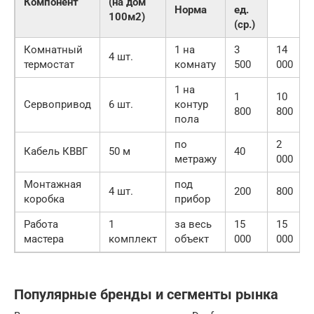
Компонент
(на дом
Норма
ед.
100м2)
(ср.)
Комнатный
1 на
3
14
4 шт.
термостат
комнату
500
000
1 на
1
10
Сервопривод
6 шт.
контур
800
800
пола
по
2
Кабель КВВГ
50 м
40
метражу
000
Монтажная
под
4 шт.
200
800
коробка
прибор
Работа
1
за весь
15
15
мастера
комплект
объект
000
000
Популярные бренды и сегменты рынка