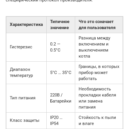
специфический протокол производителя.
Типичное
Что это означает
Характеристика
значение
для пользователя
Разница между
0.2 —
включением и
Гистерезис
0.5°C
выключением
котла
Границы, в которых
Диапазон
5°C … 35°C
прибор может
температур
работать
Необходимость
220В /
прокладки кабеля
Тип питания
Батарейки
или замена
питания
IP20 …
Стойкость к пыли
Класс защиты
IP54
и влаге