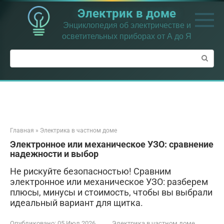
Перейти
Электрик в доме
к
контенту
Энциклопедия об электричестве и
осветительных приборах от А до Я
Поиск:
Главная
»
Электрика в частном доме
Электронное или механическое УЗО: сравнение
надежности и выбор
Не рискуйте безопасностью! Сравним
электронное или механическое УЗО: разберем
плюсы, минусы и стоимость, чтобы вы выбрали
идеальный вариант для щитка.
Опубликовано:
05 Июл 2026
Электрика в частном доме