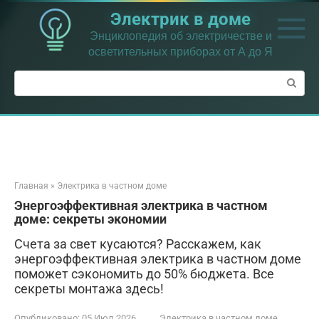
Перейти
Электрик в доме
к
контенту
Энциклопедия об электричестве и
осветительных приборах от А до Я
Поиск:
Главная
»
Электрика в частном доме
Энергоэффективная электрика в частном
доме: секреты экономии
Счета за свет кусаются? Расскажем, как
энергоэффективная электрика в частном доме
поможет сэкономить до 50% бюджета. Все
секреты монтажа здесь!
Опубликовано:
05 Июл 2026
Электрика в частном доме