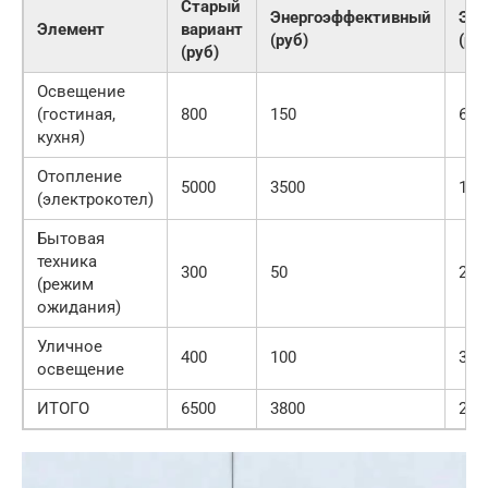
Старый
Энергоэффективный
Эко
Элемент
вариант
(руб)
(ру
(руб)
Освещение
(гостиная,
800
150
650
кухня)
Отопление
5000
3500
150
(электрокотел)
Бытовая
техника
300
50
250
(режим
ожидания)
Уличное
400
100
300
освещение
ИТОГО
6500
3800
270