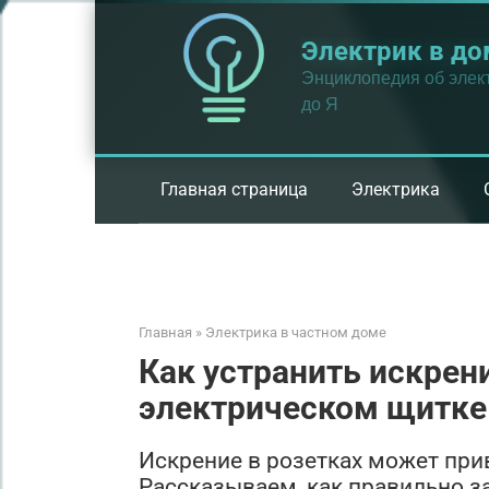
Перейти
к
Электрик в до
контенту
Энциклопедия об элект
до Я
Главная страница
Электрика
Главная
»
Электрика в частном доме
Как устранить искрени
электрическом щитке
Искрение в розетках может при
Рассказываем, как правильно з