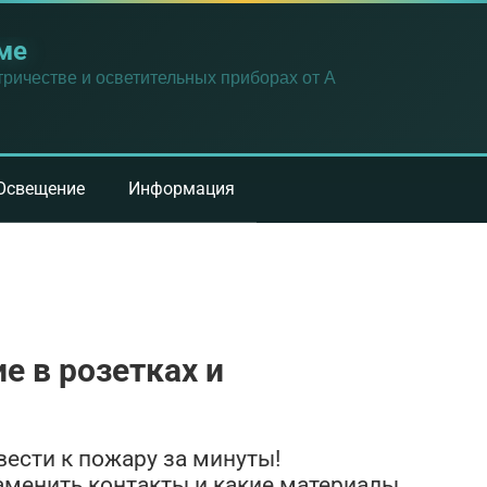
ме
ричестве и осветительных приборах от А
Освещение
Информация
е в розетках и
вести к пожару за минуты!
аменить контакты и какие материалы