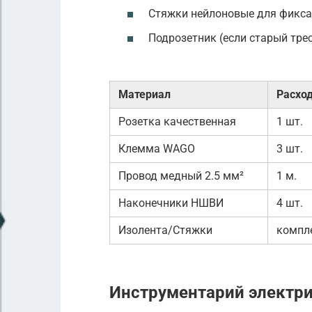
Стяжки нейлоновые для фиксац
Подрозетник (если старый трес
Материал
Расход
Розетка качественная
1 шт.
Клемма WAGO
3 шт.
Провод медный 2.5 мм²
1 м.
Наконечники НШВИ
4 шт.
Изолента/Стяжки
компл
Инструментарий электр