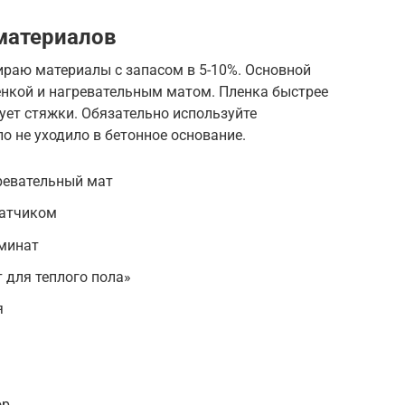
материалов
ираю материалы с запасом в 5-10%. Основной
нкой и нагревательным матом. Пленка быстрее
ебует стяжки. Обязательно используйте
о не уходило в бетонное основание.
ревательный мат
датчиком
минат
 для теплого пола»
я
ор