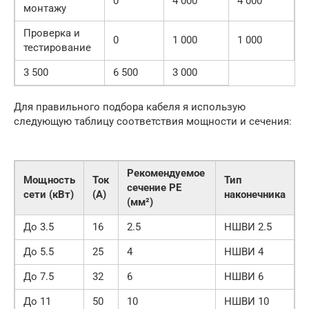
0
4 000
4 000
монтажу
Проверка и
0
1 000
1 000
тестирование
3 500
6 500
3 000
Для правильного подбора кабеля я использую
следующую таблицу соответствия мощности и сечения:
Рекомендуемое
Мощность
Ток
Тип
сечение PE
сети (кВт)
(А)
наконечника
(мм²)
До 3.5
16
2.5
НШВИ 2.5
До 5.5
25
4
НШВИ 4
До 7.5
32
6
НШВИ 6
До 11
50
10
НШВИ 10