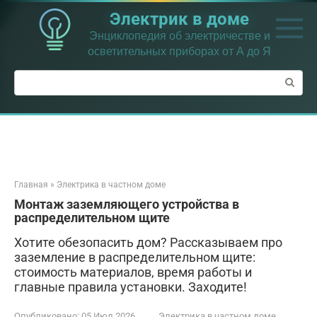
Перейти
Электрик в доме
к
контенту
Энциклопедия об электричестве и
осветительных приборах от А до Я
Поиск:
Главная
»
Электрика в частном доме
Монтаж заземляющего устройства в
распределительном щите
Хотите обезопасить дом? Рассказываем про
заземление в распределительном щите:
стоимость материалов, время работы и
главные правила установки. Заходите!
Опубликовано:
05 Июл 2026
Электрика в частном доме