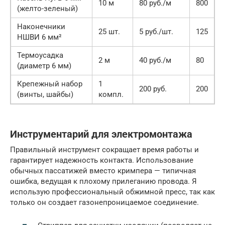
10 м
80 руб./м
800
(желто-зеленый)
Наконечники
25 шт.
5 руб./шт.
125
НШВИ 6 мм²
Термоусадка
2 м
40 руб./м
80
(диаметр 6 мм)
Крепежный набор
1
200 руб.
200
(винты, шайбы)
компл.
Инструментарий для электромонтажа
Правильный инструмент сокращает время работы и
гарантирует надежность контакта. Использование
обычных пассатижей вместо кримпера — типичная
ошибка, ведущая к плохому прилеганию провода. Я
использую профессиональный обжимной пресс, так как
только он создает газонепроницаемое соединение.