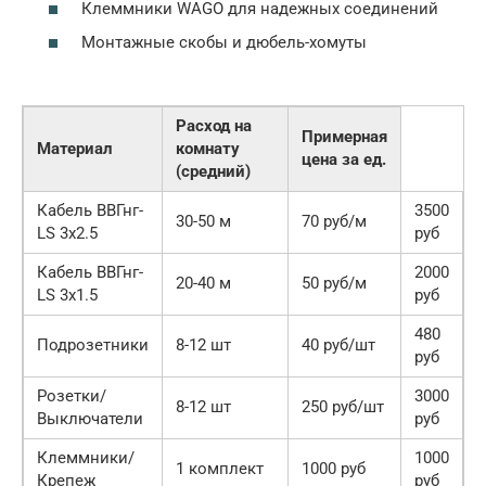
Клеммники WAGO для надежных соединений
Монтажные скобы и дюбель-хомуты
Расход на
Примерная
Материал
комнату
цена за ед.
(средний)
Кабель ВВГнг-
3500
30-50 м
70 руб/м
LS 3х2.5
руб
Кабель ВВГнг-
2000
20-40 м
50 руб/м
LS 3х1.5
руб
480
Подрозетники
8-12 шт
40 руб/шт
руб
Розетки/
3000
8-12 шт
250 руб/шт
Выключатели
руб
Клеммники/
1000
1 комплект
1000 руб
Крепеж
руб