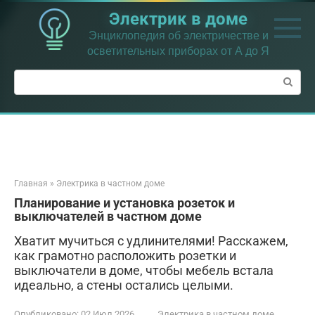
Перейти
Электрик в доме
к
контенту
Энциклопедия об электричестве и
осветительных приборах от А до Я
Поиск:
Главная
»
Электрика в частном доме
Планирование и установка розеток и
выключателей в частном доме
Хватит мучиться с удлинителями! Расскажем,
как грамотно расположить розетки и
выключатели в доме, чтобы мебель встала
идеально, а стены остались целыми.
Опубликовано:
02 Июл 2026
Электрика в частном доме