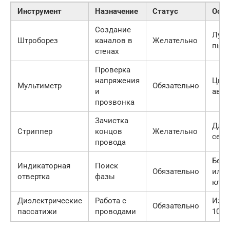
Инструмент
Назначение
Статус
Особ
Создание
Лучш
Штроборез
каналов в
Желательно
пыл
стенах
Проверка
напряжения
Цифр
Мультиметр
Обязательно
и
авто
прозвонка
Зачистка
Для 
Стриппер
концов
Желательно
сече
провода
Беск
Индикаторная
Поиск
Обязательно
или
отвертка
фазы
клас
Диэлектрические
Работа с
Изол
Обязательно
пассатижи
проводами
1000