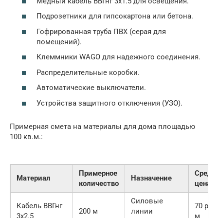
Медный кабель ВВГнг 3х1.5 для освещения.
Подрозетники для гипсокартона или бетона.
Гофрированная труба ПВХ (серая для
помещений).
Клеммники WAGO для надежного соединения.
Распределительные коробки.
Автоматические выключатели.
Устройства защитного отключения (УЗО).
Примерная смета на материалы для дома площадью
100 кв.м.:
Примерное
Средн
Материал
Назначение
количество
цена
Силовые
Кабель ВВГнг
70 руб
200 м
линии
3х2.5
м