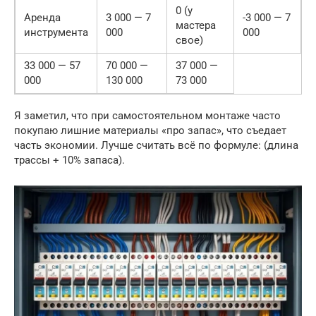
0 (у
Аренда
3 000 — 7
-3 000 — 7
мастера
инструмента
000
000
свое)
33 000 — 57
70 000 —
37 000 —
000
130 000
73 000
Я заметил, что при самостоятельном монтаже часто
покупаю лишние материалы «про запас», что съедает
часть экономии. Лучше считать всё по формуле: (длина
трассы + 10% запаса).