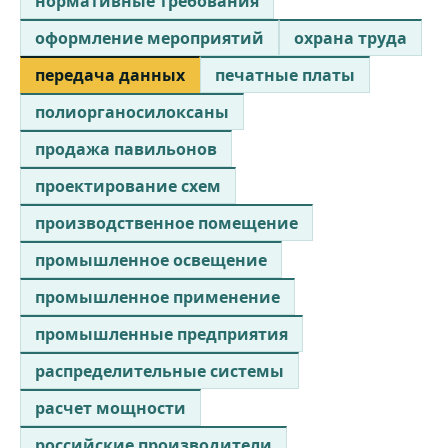
нормативные требования
оформление мероприятий
охрана труда
передача данных
печатные платы
полиорганосилоксаны
продажа павильонов
проектирование схем
производственное помещение
промышленное освещение
промышленное применение
промышленные предприятия
распределительные системы
расчет мощности
российские производители