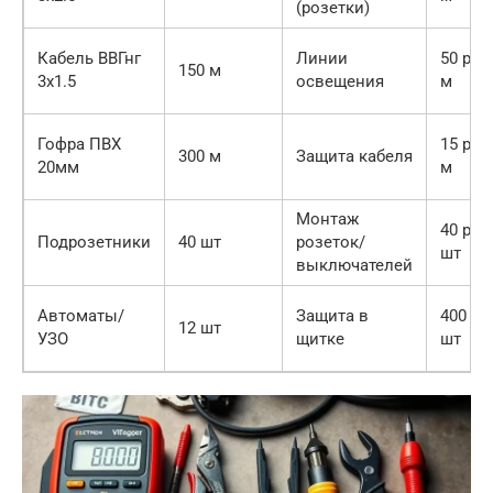
(розетки)
Кабель ВВГнг
Линии
50 руб
150 м
3х1.5
освещения
м
Гофра ПВХ
15 руб
300 м
Защита кабеля
20мм
м
Монтаж
40 руб
Подрозетники
40 шт
розеток/
шт
выключателей
Автоматы/
Защита в
400 ру
12 шт
УЗО
щитке
шт