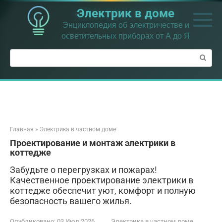
Перейти
Электрик в доме
к
контенту
Энциклопедия об электричестве и
осветительных приборах от А до Я
Поиск:
Главная
»
Электрика в частном доме
Проектирование и монтаж электрики в
коттедже
Забудьте о перегрузках и пожарах!
Качественное проектирование электрики в
коттедже обеспечит уют, комфорт и полную
безопасность вашего жилья.
Опубликовано:
03 Июл 2026
Электрика в частном доме