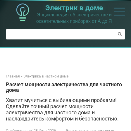
Перейти
Электрик в доме
к
контенту
Энциклопедия об электричестве и
осветительных приборах от А до Я
Поиск:
Главная
»
Электрика в частном доме
Расчет мощности электричества для частного
дома
Хватит мучиться с выбивающими пробками!
Сделайте точный расчет мощности
электричества для частного дома и
наслаждайтесь комфортом и безопасностью.
Опубликовано:
28 Июн 2026
Электрика в частном доме