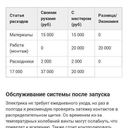
Своими
С
Статья
Разница/
руками
мастером
расходов
Экономия
(руб)
(руб)
Материалы
15 000
15 000
0
Работа
0
20 000
20 000
(монтаж)
Расходники
2 000
2 000
0
17 000
37 000
20 000
Обслуживание системы после запуска
Электрика не требует ежедневного ухода, но раз в
полгода я рекомендую проверять затяжку контактов в
распределительном щитке. Со временем из-за
температурных колебаний винты могут ослабнуть, что
приведет к искрению. Также стоит контролировать