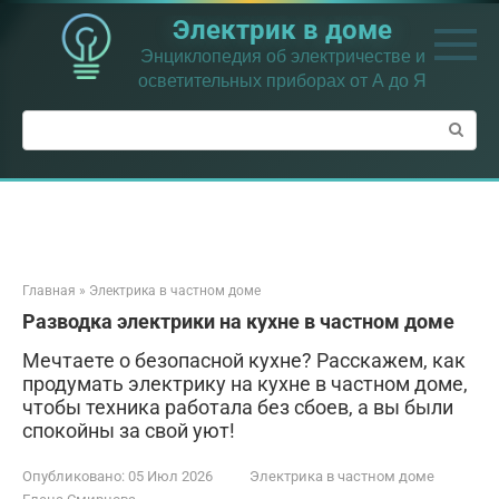
Перейти
Электрик в доме
к
контенту
Энциклопедия об электричестве и
осветительных приборах от А до Я
Поиск:
Главная
»
Электрика в частном доме
Разводка электрики на кухне в частном доме
Мечтаете о безопасной кухне? Расскажем, как
продумать электрику на кухне в частном доме,
чтобы техника работала без сбоев, а вы были
спокойны за свой уют!
Опубликовано:
05 Июл 2026
Электрика в частном доме