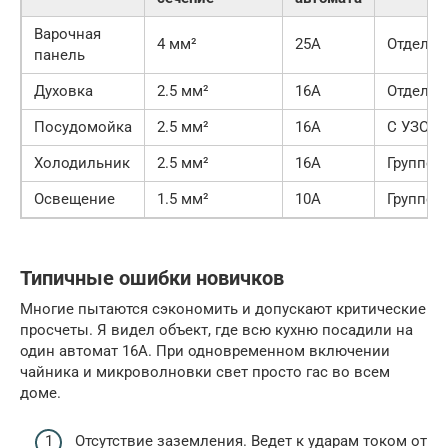
Варочная
4 мм²
25А
Отдельн
панель
Духовка
2.5 мм²
16А
Отдельн
Посудомойка
2.5 мм²
16А
С УЗО
Холодильник
2.5 мм²
16А
Группов
Освещение
1.5 мм²
10А
Группов
Типичные ошибки новичков
Многие пытаются сэкономить и допускают критические
просчеты. Я видел объект, где всю кухню посадили на
один автомат 16А. При одновременном включении
чайника и микроволновки свет просто гас во всем
доме.
Отсутствие заземления. Ведет к ударам током от