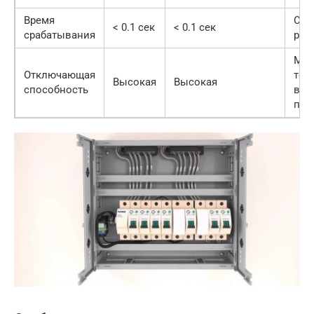
Время
Ско
< 0.1 сек
< 0.1 сек
срабатывания
раз
Мак
Отключающая
ток
Высокая
Высокая
способность
выд
при