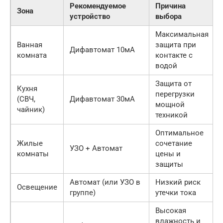
Рекомендуемое
Причина
Зона
устройство
выбора
Максимальная
Ванная
защита при
Дифавтомат 10мА
комната
контакте с
водой
Защита от
Кухня
перегрузки
(СВЧ,
Дифавтомат 30мА
мощной
чайник)
техникой
Оптимальное
Жилые
сочетание
УЗО + Автомат
комнаты
цены и
защиты
Автомат (или УЗО в
Низкий риск
Освещение
группе)
утечки тока
Высокая
влажность и