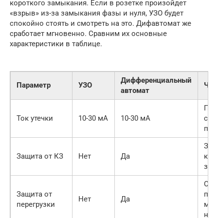
короткого замыкания. Если в розетке произойдет
«взрыв» из-за замыкания фазы и нуля, УЗО будет
спокойно стоять и смотреть на это. Дифавтомат же
сработает мгновенно. Сравним их основные
характеристики в таблице.
Дифференциальный
Параметр
УЗО
Что
автомат
Пор
Ток утечки
10-30 мА
10-30 мА
сра
при
Защ
Защита от КЗ
Нет
Да
кор
зам
Отк
Защита от
при
Нет
Да
перегрузки
мо
наг