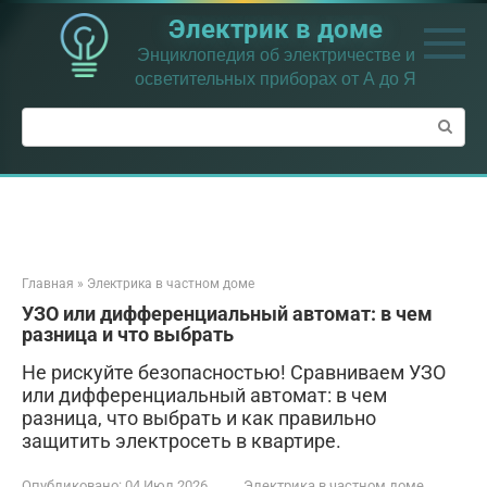
Перейти
Электрик в доме
к
контенту
Энциклопедия об электричестве и
осветительных приборах от А до Я
Поиск:
Главная
»
Электрика в частном доме
УЗО или дифференциальный автомат: в чем
разница и что выбрать
Не рискуйте безопасностью! Сравниваем УЗО
или дифференциальный автомат: в чем
разница, что выбрать и как правильно
защитить электросеть в квартире.
Опубликовано:
04 Июл 2026
Электрика в частном доме