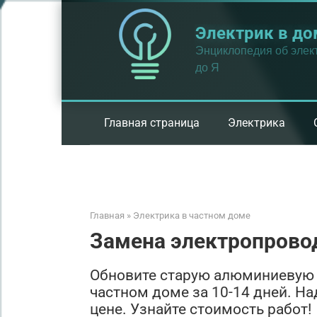
Перейти
к
Электрик в до
контенту
Энциклопедия об элект
до Я
Главная страница
Электрика
Главная
»
Электрика в частном доме
Замена электропрово
Обновите старую алюминиевую 
частном доме за 10-14 дней. На
цене. Узнайте стоимость работ!