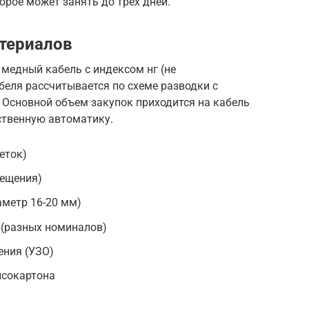
орое может занять до трех дней.
териалов
медный кабель с индексом нг (не
беля рассчитывается по схеме разводки с
 Основной объем закупок приходится на кабель
ственную автоматику.
еток)
вещения)
аметр 16-20 мм)
(разных номиналов)
ения (УЗО)
псокартона