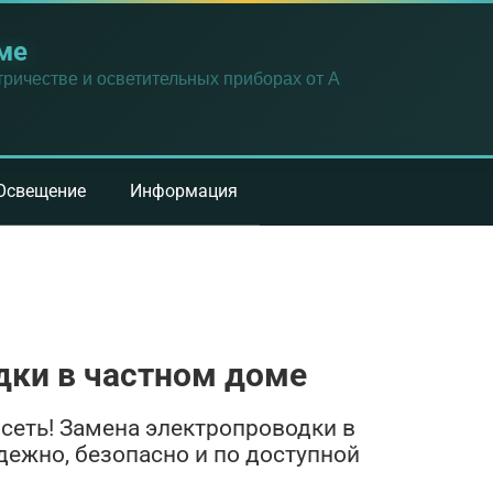
ме
ричестве и осветительных приборах от А
Освещение
Информация
дки в частном доме
сеть! Замена электропроводки в
дежно, безопасно и по доступной