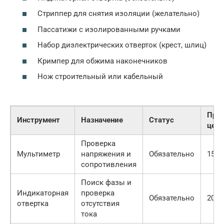
Стриппер для снятия изоляции (желательно)
Пассатижи с изолированными ручками
Набор диэлектрических отверток (крест, шлиц)
Кримпер для обжима наконечников
Нож строительный или кабельный
При
Инструмент
Назначение
Статус
цена
Проверка
Мультиметр
напряжения и
Обязательно
1500
сопротивления
Поиск фазы и
Индикаторная
проверка
Обязательно
200 
отвертка
отсутствия
тока