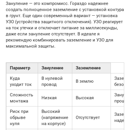
Зануление — это компромисс. Гораздо надежнее
создать полноценное заземление с установкой контура
в грунт. Еще один современный вариант — установка
УЗО (устройства защитного отключения). УЗО реагирует
на ток утечки и отключает питание за миллисекунды,
даже если зануление отсутствует. В идеале я
рекомендую комбинировать заземление и УЗО для
максимальной защиты.
Параметр
Зануление
Заземление
Куда
В нулевой
Заземл
В землю
уходит ток
провод
безопа
Сложность
Зануле
Низкая
Высокая
монтажа
проще
Риск при
Высокий
Заземл
обрыве
(напряжение
Отсутствует
надежн
нуля
на корпусе)