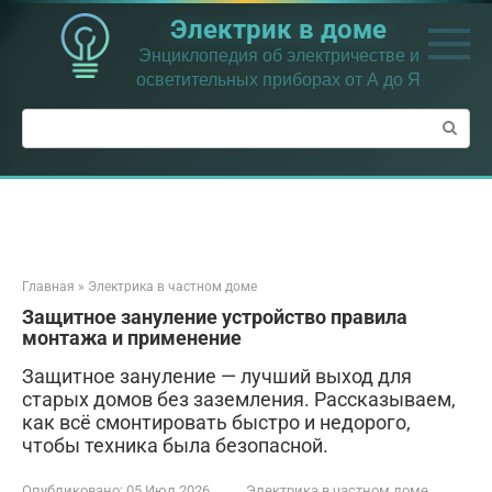
Перейти
Электрик в доме
к
контенту
Энциклопедия об электричестве и
осветительных приборах от А до Я
Поиск:
Главная
»
Электрика в частном доме
Защитное зануление устройство правила
монтажа и применение
Защитное зануление — лучший выход для
старых домов без заземления. Рассказываем,
как всё смонтировать быстро и недорого,
чтобы техника была безопасной.
Опубликовано:
05 Июл 2026
Электрика в частном доме