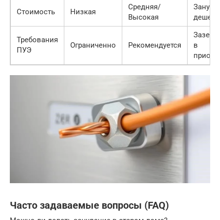
Средняя/
Зануле
Стоимость
Низкая
Высокая
дешевл
Заземл
Требования
Ограниченно
Рекомендуется
в
ПУЭ
приори
Часто задаваемые вопросы (FAQ)