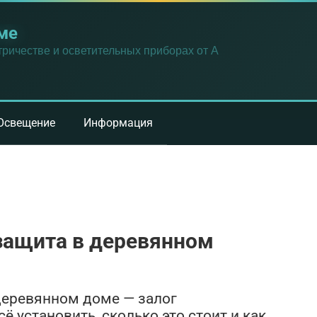
ме
ричестве и осветительных приборах от А
Освещение
Информация
защита в деревянном
деревянном доме — залог
ё установить, сколько это стоит и как