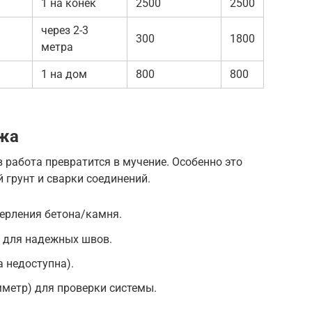
1 на конёк
2500
2500
через 2-3
300
1800
метра
1 на дом
800
800
жа
 работа превратится в мучение. Особенно это
 грунт и сварки соединений.
ерления бетона/камня.
) для надежных швов.
 недоступна).
метр) для проверки системы.