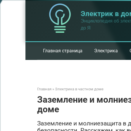
Перейти
к
Электрик в до
контенту
Энциклопедия об элект
до Я
Главная страница
Электрика
Главная
»
Электрика в частном доме
Заземление и молние
доме
Заземление и молниезащита в 
безопасности. Расскажем, как вс