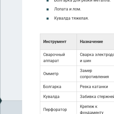
Болгарка для резки металла.
Лопата и лом.
Кувалда тяжелая.
Инструмент
Назначение
Сварочный
Сварка электрод
аппарат
и шин
Замер
Омметр
сопротивления
Болгарка
Резка катанки
Кувалда
Забивка стержне
Крепеж к
Перфоратор
фундаменту