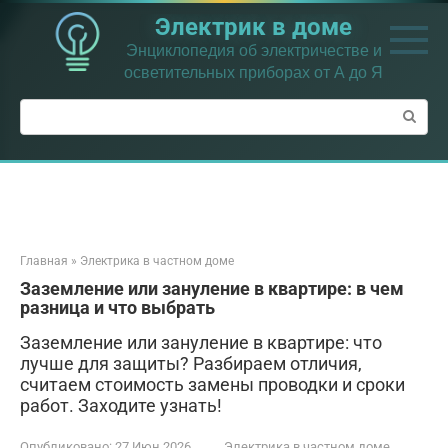
Перейти
Электрик в доме
к
контенту
Энциклопедия об электричестве и
осветительных приборах от А до Я
Поиск:
Главная
»
Электрика в частном доме
Заземление или зануление в квартире: в чем
разница и что выбрать
Заземление или зануление в квартире: что
лучше для защиты? Разбираем отличия,
считаем стоимость замены проводки и сроки
работ. Заходите узнать!
Опубликовано:
27 Июн 2026
Электрика в частном доме