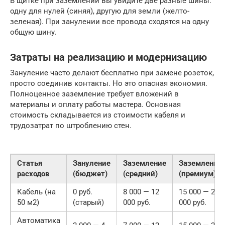
В щитке при заземлении вы увидите две разные шины:
одну для нулей (синяя), другую для земли (желто-
зеленая). При занулении все провода сходятся на одну
общую шину.
Затраты на реализацию и модернизацию
Зануление часто делают бесплатно при замене розеток,
просто соединив контакты. Но это опасная экономия.
Полноценное заземление требует вложений в
материалы и оплату работы мастера. Основная
стоимость складывается из стоимости кабеля и
трудозатрат по штроблению стен.
Статья
Зануление
Заземление
Заземление
расходов
(бюджет)
(средний)
(премиум)
Кабель (на
0 руб.
8 000 — 12
15 000 — 20
50 м2)
(старый)
000 руб.
000 руб.
Автоматика