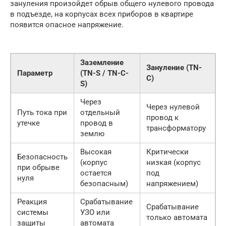
зануления произойдет обрыв общего нулевого провода
в подъезде, на корпусах всех приборов в квартире
появится опасное напряжение.
Заземление
Зануление (TN-
Параметр
(TN-S / TN-C-
C)
S)
Через
Через нулевой
Путь тока при
отдельный
провод к
утечке
провод в
трансформатору
землю
Высокая
Критически
Безопасность
(корпус
низкая (корпус
при обрыве
остается
под
нуля
безопасным)
напряжением)
Реакция
Срабатывание
Срабатывание
системы
УЗО или
только автомата
защиты
автомата