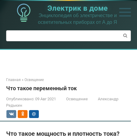
Перейти
Электрик в доме
к
контенту
Энциклопедия об электричестве и
осветительных приборах от А до Я
Поиск:
Главная
»
Освещение
Что такое переменный ток
Опубликовано:
09 Авг 2021
Освещение
Александр
Редькин
Что такое мощность и плотность тока?