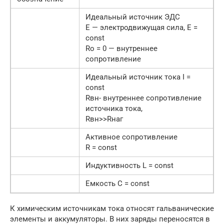
Идеальный источник ЭДС
Е — электродвижущая сила, Е =
const
Ro = 0 — внутреннее
сопротивление
Идеальный источник тока I =
const
Rвн- внутреннее сопротивление
источника тока,
Rвн>>Rнаг
Активное сопротивление
R = const
Индуктивность L = const
Емкость С = const
К химическим источникам тока относят гальванические
элементы и аккумуляторы. В них заряды переносятся в