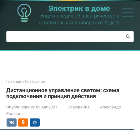
Перейти
Электрик в доме
к
контенту
Энциклопедия об электричестве и
осветительных приборах от А до Я
Поиск:
Главная
»
Освещение
Дистанционное управление светом: схема
подключения и принцип действия
Опубликовано:
09 Авг 2021
Освещение
Александр
Редькин