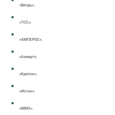
«Вепрь»;
«ТСС»;
«АМПЕРОС»;
«Азимут»;
«Кратон»;
«Исток»;
«ММЗ»;