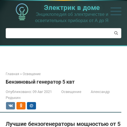
Перейти
Электрик в доме
к
контенту
Энциклопедия об электричестве и
осветительных приборах от А до Я
Поиск:
Главная
»
Освещение
Бензиновый генератор 5 квт
Опубликовано:
09 Авг 2021
Освещение
Александр
Редькин
Лучшие бензогенераторы мощностью от 5