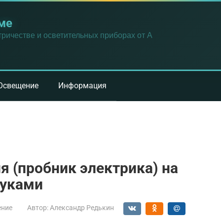
ме
ричестве и осветительных приборах от А
Освещение
Информация
 (пробник электрика) на
руками
ение
Автор:
Александр Редькин