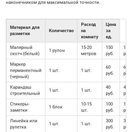
наконечником для максимальной точности.
Расход
Цена
Материал для
Количество
на
за
разметки
комнату
ед.
Малярный
15-20
150
150
1 рулон
скотч (белый)
метров
руб.
руб.
Маркер
60
60
перманентный
1 шт.
1 шт.
руб.
руб.
(черный)
Карандаш
40
40
1 шт.
1 шт.
строительный
руб.
руб.
Стикеры-
10-15
100
100
1 блок
заметки
шт.
руб.
руб.
Линейка или
300
300
1 шт.
1 шт.
рулетка
руб.
руб.