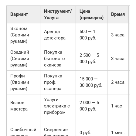
Инструмент/
Цена
Вариант
Время
Услуга
(примерно)
Эконом
Аренда
500 — 1
1
(Своими
3 часа
детектора
000 руб.
р
руками)
Средний
Покупка
2 500 — 5
5
(Своими
бытового
3 часа
000 руб.
р
руками)
сканера
Профи
Покупка
15 000 —
3
(Своими
проф.
2 часа
30 000 руб.
р
руками)
сканера
Услуги
Вызов
2 000 — 5
4
электрика с
1 час
мастера
000 руб.
р
прибором
Р
Ошибочный
Сверление
п
0 руб.
1 мин.
вариант
без поиска
2