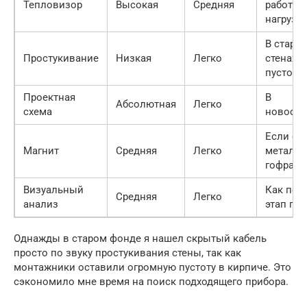
Тепловизор
Высокая
Средняя
работа
нагрузк
В стары
Простукивание
Низкая
Легко
стенах с
пустота
Проектная
В
Абсолютная
Легко
схема
новостр
Если ес
Магнит
Средняя
Легко
металли
гофра
Визуальный
Как пер
Средняя
Легко
анализ
этап по
Однажды в старом фонде я нашел скрытый кабель
просто по звуку простукивания стены, так как
монтажники оставили огромную пустоту в кирпиче. Это
сэкономило мне время на поиск подходящего прибора.