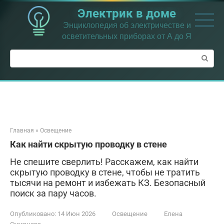
Перейти
Электрик в доме
к
контенту
Энциклопедия об электричестве и
осветительных приборах от А до Я
Поиск:
Главная
»
Освещение
Как найти скрытую проводку в стене
Не спешите сверлить! Расскажем, как найти
скрытую проводку в стене, чтобы не тратить
тысячи на ремонт и избежать КЗ. Безопасный
поиск за пару часов.
Опубликовано:
14 Июн 2026
Освещение
Елена