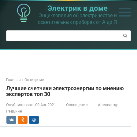
Перейти
Электрик в доме
к
контенту
Энциклопедия об электричестве и
осветительных приборах от А до Я
Поиск:
Главная
»
Освещение
Лучшие счетчики электроэнергии по мнению
экспертов топ 30
Опубликовано:
09 Авг 2021
Освещение
Александр
Редькин