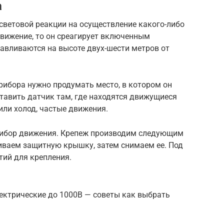
а
световой реакции на осуществление какого-либо
движение, то он среагирует включенным
навливаются на высоте двух-шести метров от
рибора нужно продумать место, в котором он
ставить датчик там, где находятся движущиеся
ли холод, частые движения.
рибор движения. Крепеж производим следующим
чиваем защитную крышку, затем снимаем ее. Под
тий для крепления.
ектрические до 1000В — советы как выбрать