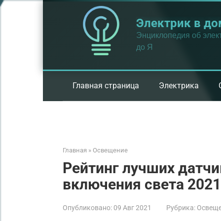
Перейти
к
Электрик в до
контенту
Энциклопедия об элект
до Я
Главная страница
Электрика
Главная
»
Освещение
Рейтинг лучших датч
включения света 2021
Опубликовано:
09 Авг 2021
Рубрика:
Освещ