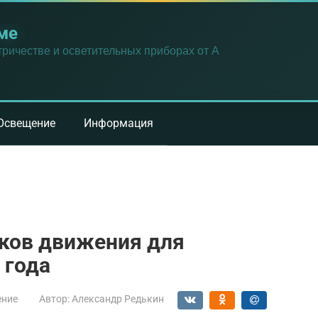
ме
ричестве и осветительных приборах от А
Освещение
Информация
иков движения для
 года
ение
Автор:
Александр Редькин