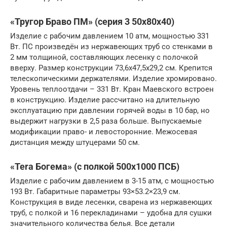
«Тругор Браво ПМ» (серия 3 50х80х40)
Изделие с рабочим давлением 10 атм, мощностью 331
Вт. ПС произведён из нержавеющих труб со стенками в
2 мм толщиной, составляющих лесенку с полочкой
вверху. Размер конструкции 73,6х47,5х29,2 см. Крепится
телескопическими держателями. Изделие хромировано.
Уровень теплоотдачи – 331 Вт. Кран Маевского встроен
в конструкцию. Изделие рассчитано на длительную
эксплуатацию при давлении горячей воды в 10 бар, но
выдержит нагрузки в 2,5 раза больше. Выпускаемые
модификации право- и левосторонние. Межосевая
дистанция между штуцерами 50 см.
«Tera Богема» (с полкой 500х1000 ПСБ)
Изделие с рабочим давлением в 3-15 атм, с мощностью
193 Вт. Габаритные параметры 93×53.2×23,9 см.
Конструкция в виде лесенки, сварена из нержавеющих
труб, с полкой и 16 перекладинами – удобна для сушки
значительного количества белья. Все детали