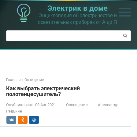
Перейти
Электрик в доме
к
контенту
Энциклопедия об электричестве и
осветительных приборах от А до Я
Поиск:
Главная
»
Освещение
Как выбрать электрический
полотенцесушитель?
Опубликовано:
09 Авг 2021
Освещение
Александр
Редькин