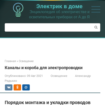
Перейти
Электрик в доме
к
контенту
Энциклопедия об электричестве и
осветительных приборах от А до Я
Поиск:
Главная
»
Освещение
Каналы и короба для электропроводки
Опубликовано:
09 Авг 2021
Освещение
Александр
Редькин
Порядок монтажа и укладки проводов