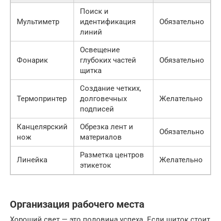
Поиск и
Мультиметр
идентификация
Обязательно
линий
Освещение
Фонарик
глубоких частей
Обязательно
щитка
Создание четких,
Термопринтер
долговечных
Желательно
подписей
Канцелярский
Обрезка лент и
Обязательно
нож
материалов
Разметка центров
Линейка
Желательно
этикеток
Организация рабочего места
Хороший свет — это половина успеха. Если щиток стоит