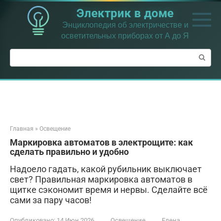
Перейти
Электрик в доме
к
контенту
Энциклопедия об электричестве и
осветительных приборах от А до Я
Поиск:
Главная
»
Освещение
Маркировка автоматов в электрощите: как
сделать правильно и удобно
Надоело гадать, какой рубильник выключает
свет? Правильная маркировка автоматов в
щитке сэкономит время и нервы. Сделайте всё
сами за пару часов!
Опубликовано:
14 Июн 2026
Освещение
Елена