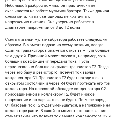
Небольшой разброс номиналов практически не
сказывается на работе мультивибратора. Также данная
схема мигалки на светодиодах не критична к
напряжению питания. Она уверенно работает в
диапазоне напряжений от 3 до 12 вольт.
Схема мигалки мультивибратора работает следующим
образом. В момент подачи на схему питания, всегда
один из транзисторов окажется открытым чуть больше
чем другой. Причиной может служить, например, чуть
больший коэффициент передачи тока. Пусть
первоначально больше открылся транзистор Т2. Тогда
через его базу и резистор R1 потечет ток заряда
конденсатора С1. Транзистор Т2 будет находиться в
открытом состоянии и через R4 будет протекать его ток
коллектора. На плюсовой обкладке конденсатора С2,
присоединенной к коллектору Т2, будет низкое
напряжение и он заряжаться не будет. По мере заряда
С1 базовый ток Т2 будет уменьшаться, а напряжение на
коллекторе расти. В какой-то момент это напряжение
станет таким, что потечет ток заряда конденсатора C2 и