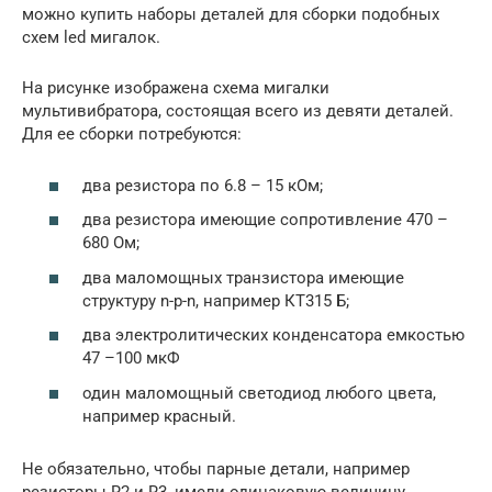
можно купить наборы деталей для сборки подобных
схем led мигалок.
На рисунке изображена схема мигалки
мультивибратора, состоящая всего из девяти деталей.
Для ее сборки потребуются:
два резистора по 6.8 – 15 кОм;
два резистора имеющие сопротивление 470 –
680 Ом;
два маломощных транзистора имеющие
структуру n-p-n, например КТ315 Б;
два электролитических конденсатора емкостью
47 –100 мкФ
один маломощный светодиод любого цвета,
например красный.
Не обязательно, чтобы парные детали, например
резисторы R2 и R3, имели одинаковую величину.