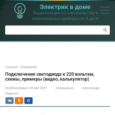
Перейти
Электрик в доме
к
контенту
Энциклопедия об электричестве и
осветительных приборах от А до Я
Поиск:
Главная
»
Освещение
Подключение светодиода к 220 вольтам,
схемы, примеры (видео, калькулятор)
Опубликовано:
09 Авг 2021
Освещение
Александр
Редькин