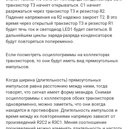
транзистор Т3 начнет открываться. С1 начнет
разряжаться через транзистор Т3 и резистор R2.
Падение напряжения на R2 надежно закроет Т2. В это
время через открытый транзистор Т3 и резистор R1
будет течь ток и светодиод LED1 будет светиться. В
дальнейшем циклы заряда-разряда конденсаторов
будут повторяться попеременно.
Если посмотреть осциллограммы на коллекторах
транзисторов, то они будут иметь вид прямоугольных
импульсов.
Когда ширина (длительность) прямоугольных
импульсов равна расстоянию между ними, тогда
говорят, что сигнал имеет форму меандра. Снимая
осциллограммы с коллекторов обоих транзисторов
одновременно, можно заметить, что они всегда
находятся в противофазе. Длительность импульсов и
время между их повторениями напрямую зависят от
произведений R2C2 и R3C1. Меняя соотношение
произведений можно изменять длительность и частоту