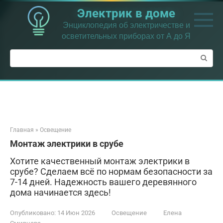
Перейти
Электрик в доме
к
контенту
Энциклопедия об электричестве и
осветительных приборах от А до Я
Поиск:
Главная
»
Освещение
Монтаж электрики в срубе
Хотите качественный монтаж электрики в
срубе? Сделаем всё по нормам безопасности за
7-14 дней. Надежность вашего деревянного
дома начинается здесь!
Опубликовано:
14 Июн 2026
Освещение
Елена