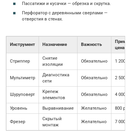
Пассатижи и кусачки — обрезка и скрутка.
Перфоратор с деревянными сверлами —
отверстия в стенах.
Пример
Инструмент
Назначение
Важность
цена
Снятие
Стриппер
Обязательно
1 200 р
изоляции
Диагностика
Мультиметр
Обязательно
2 500 р
сети
Крепеж
Шуруповерт
Обязательно
4 000 р
элементов
Уровень
Выравнивание
Желательно
800 руб
Скрытый
Фрезер
Желательно
7 000 р
монтаж