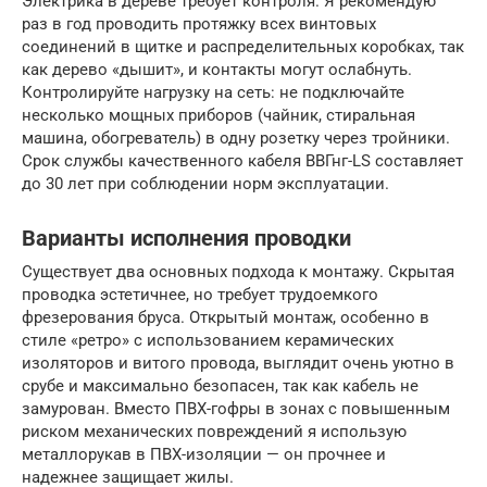
Электрика в дереве требует контроля. Я рекомендую
раз в год проводить протяжку всех винтовых
соединений в щитке и распределительных коробках, так
как дерево «дышит», и контакты могут ослабнуть.
Контролируйте нагрузку на сеть: не подключайте
несколько мощных приборов (чайник, стиральная
машина, обогреватель) в одну розетку через тройники.
Срок службы качественного кабеля ВВГнг-LS составляет
до 30 лет при соблюдении норм эксплуатации.
Варианты исполнения проводки
Существует два основных подхода к монтажу. Скрытая
проводка эстетичнее, но требует трудоемкого
фрезерования бруса. Открытый монтаж, особенно в
стиле «ретро» с использованием керамических
изоляторов и витого провода, выглядит очень уютно в
срубе и максимально безопасен, так как кабель не
замурован. Вместо ПВХ-гофры в зонах с повышенным
риском механических повреждений я использую
металлорукав в ПВХ-изоляции — он прочнее и
надежнее защищает жилы.