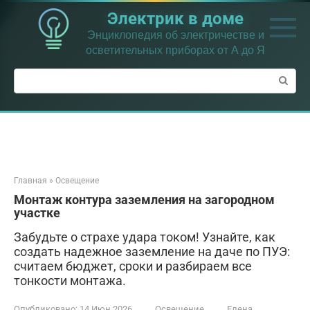
Перейти
Электрик в доме
к
контенту
Энциклопедия об электричестве и
осветительных приборах от А до Я
Поиск:
Главная
»
Освещение
Монтаж контура заземления на загородном
участке
Забудьте о страхе удара током! Узнайте, как
создать надежное заземление на даче по ПУЭ:
считаем бюджет, сроки и разбираем все
тонкости монтажа.
Опубликовано:
14 Июн 2026
Освещение
Елена