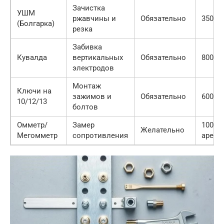
Зачистка
УШМ
ржавчины и
Обязательно
3500 р
(Болгарка)
резка
Забивка
Кувалда
вертикальных
Обязательно
800 ру
электродов
Монтаж
Ключи на
зажимов и
Обязательно
600 ру
10/12/13
болтов
Омметр/
Замер
1000 р
Желательно
Мегомметр
сопротивления
аренд