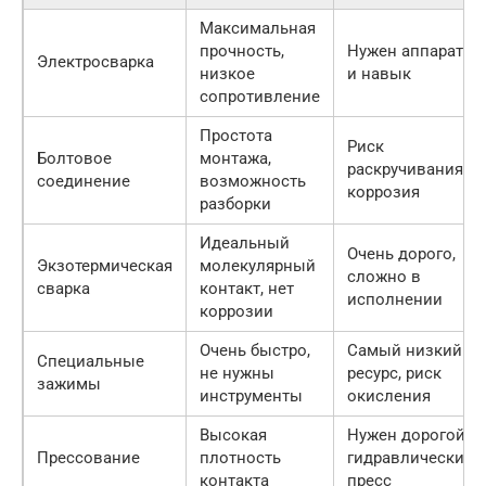
Максимальная
прочность,
Нужен аппарат
Электросварка
низкое
и навык
сопротивление
Простота
Риск
Болтовое
монтажа,
раскручивания,
соединение
возможность
коррозия
разборки
Идеальный
Очень дорого,
Экзотермическая
молекулярный
сложно в
сварка
контакт, нет
исполнении
коррозии
Очень быстро,
Самый низкий
Специальные
не нужны
ресурс, риск
зажимы
инструменты
окисления
Высокая
Нужен дорогой
Прессование
плотность
гидравлический
контакта
пресс