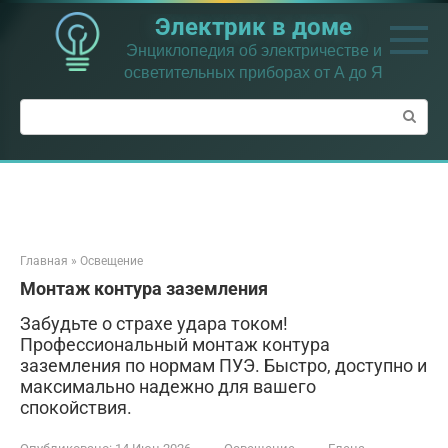
Перейти
Электрик в доме
к
контенту
Энциклопедия об электричестве и
осветительных приборах от А до Я
Поиск:
Главная
»
Освещение
Монтаж контура заземления
Забудьте о страхе удара током!
Профессиональный монтаж контура
заземления по нормам ПУЭ. Быстро, доступно и
максимально надежно для вашего
спокойствия.