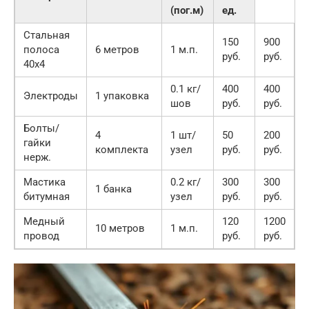
(пог.м)
ед.
Стальная
150
900
полоса
6 метров
1 м.п.
руб.
руб.
40х4
0.1 кг/
400
400
Электроды
1 упаковка
шов
руб.
руб.
Болты/
4
1 шт/
50
200
гайки
комплекта
узел
руб.
руб.
нерж.
Мастика
0.2 кг/
300
300
1 банка
битумная
узел
руб.
руб.
Медный
120
1200
10 метров
1 м.п.
провод
руб.
руб.