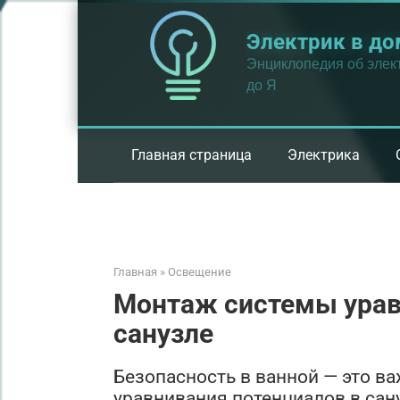
Перейти
к
Электрик в до
контенту
Энциклопедия об элект
до Я
Главная страница
Электрика
Главная
»
Освещение
Монтаж системы урав
санузле
Безопасность в ванной — это ва
уравнивания потенциалов в сану