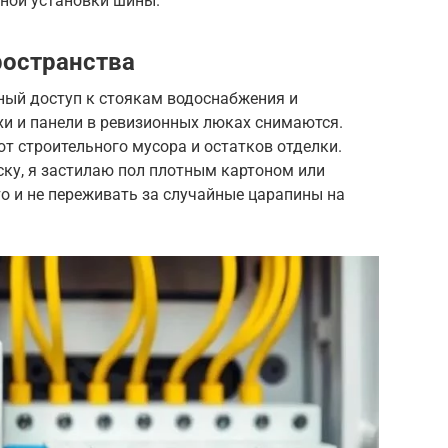
вной установки шины.
ространства
ый доступ к стоякам водоснабжения и
хи и панели в ревизионных люках снимаются.
от строительного мусора и остатков отделки.
ску, я застилаю пол плотным картоном или
то и не переживать за случайные царапины на