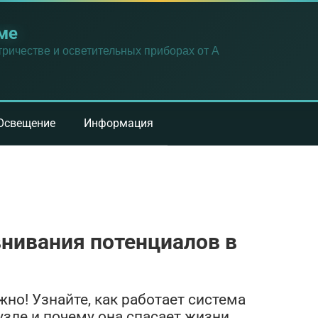
ме
ричестве и осветительных приборах от А
Освещение
Информация
нивания потенциалов в
жно! Узнайте, как работает система
зле и почему она спасает жизни.