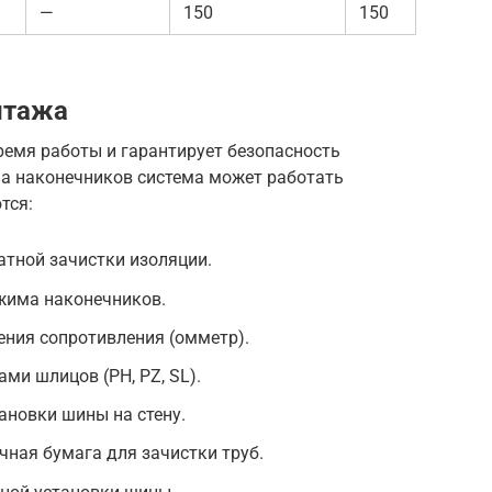
—
150
150
нтажа
емя работы и гарантирует безопасность
ма наконечников система может работать
тся:
атной зачистки изоляции.
жима наконечников.
ения сопротивления (омметр).
ми шлицов (PH, PZ, SL).
ановки шины на стену.
ная бумага для зачистки труб.