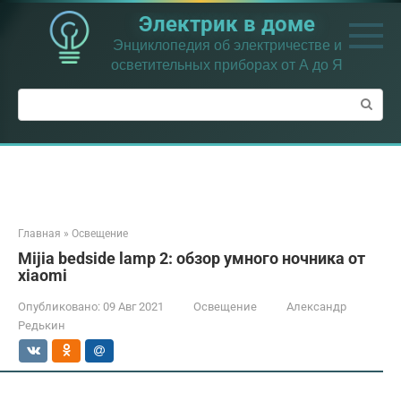
Перейти
Электрик в доме
к
контенту
Энциклопедия об электричестве и
осветительных приборах от А до Я
Поиск:
Главная
»
Освещение
Mijia bedside lamp 2: обзор умного ночника от
xiaomi
Опубликовано:
09 Авг 2021
Освещение
Александр
Редькин