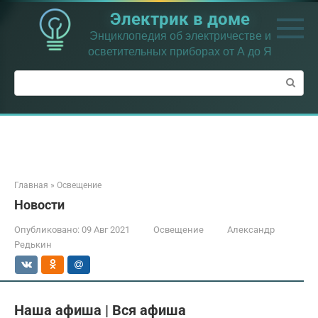
Перейти
Электрик в доме
к
контенту
Энциклопедия об электричестве и
осветительных приборах от А до Я
Поиск:
Главная
»
Освещение
Новости
Опубликовано:
09 Авг 2021
Освещение
Александр
Редькин
Наша афиша | Вся афиша