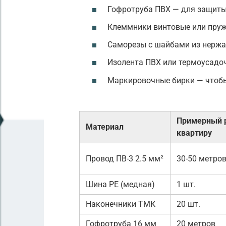
Гофротруба ПВХ — для защиты
Клеммники винтовые или пруж
Саморезы с шайбами из нержа
Изолента ПВХ или термоусадоч
Маркировочные бирки — чтобы 
Примерный р
Материал
квартиру
Провод ПВ-3 2.5 мм²
30-50 метро
Шина PE (медная)
1 шт.
Наконечники ТМК
20 шт.
Гофротруба 16 мм
20 метров