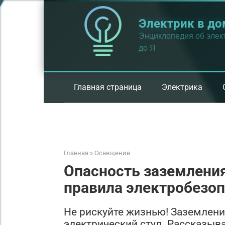
Перейти
к
Электрик в до
контенту
Энциклопедия об элект
до Я
Главная страница
Электрика
Главная
»
Освещение
Опасность заземления
правила электробезо
Не рискуйте жизнью! Заземлени
электрический стул. Рассказыв