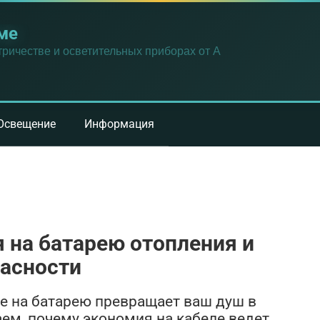
ме
ричестве и осветительных приборах от А
Освещение
Информация
 на батарею отопления и
пасности
е на батарею превращает ваш душ в
аем, почему экономия на кабеле ведет