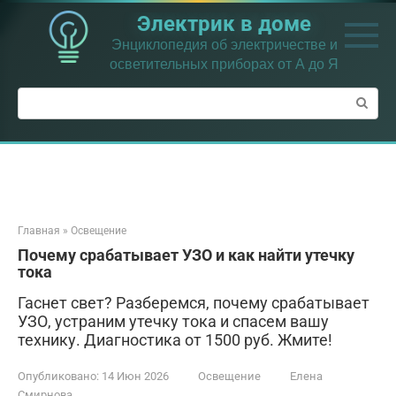
Перейти
Электрик в доме
к
контенту
Энциклопедия об электричестве и
осветительных приборах от А до Я
Поиск:
Главная
»
Освещение
Почему срабатывает УЗО и как найти утечку
тока
Гаснет свет? Разберемся, почему срабатывает
УЗО, устраним утечку тока и спасем вашу
технику. Диагностика от 1500 руб. Жмите!
Опубликовано:
14 Июн 2026
Освещение
Елена
Смирнова