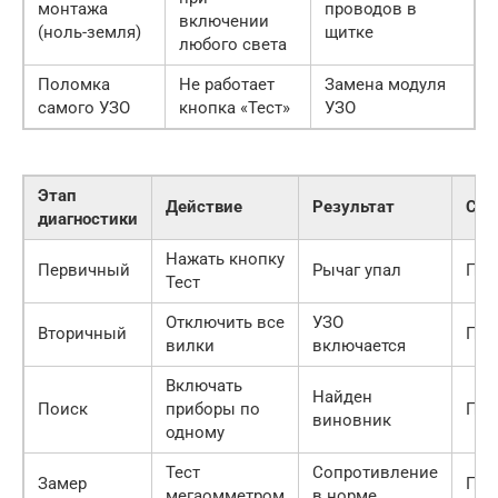
монтажа
проводов в
включении
(ноль-земля)
щитке
любого света
Поломка
Не работает
Замена модуля
самого УЗО
кнопка «Тест»
УЗО
Этап
Действие
Результат
Ста
диагностики
Нажать кнопку
Первичный
Рычаг упал
Про
Тест
Отключить все
УЗО
Вторичный
Про
вилки
включается
Включать
Найден
Поиск
приборы по
Про
виновник
одному
Тест
Сопротивление
Замер
Про
мегаомметром
в норме