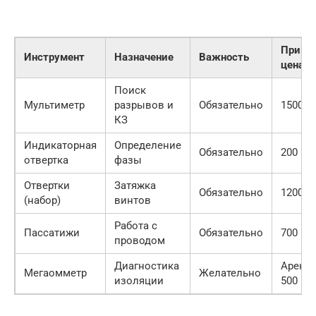
Приме
Инструмент
Назначение
Важность
цена
Поиск
Мультиметр
разрывов и
Обязательно
1500 ру
КЗ
Индикаторная
Определение
Обязательно
200 руб
отвертка
фазы
Отвертки
Затяжка
Обязательно
1200 ру
(набор)
винтов
Работа с
Пассатижи
Обязательно
700 руб
проводом
Диагностика
Аренд
Мегаомметр
Желательно
изоляции
500 р/с