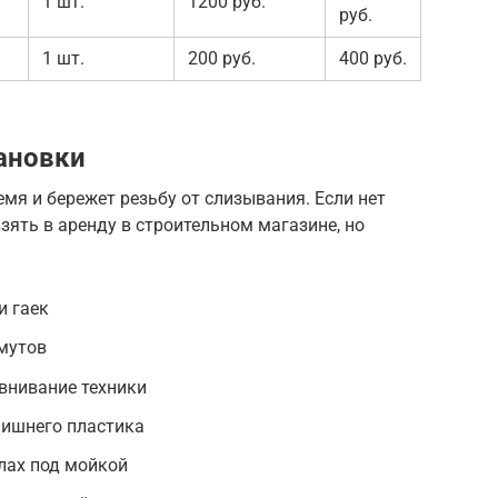
1 шт.
1200 руб.
руб.
1 шт.
200 руб.
400 руб.
ановки
я и бережет резьбу от слизывания. Если нет
зять в аренду в строительном магазине, но
и гаек
мутов
внивание техники
лишнего пластика
лах под мойкой