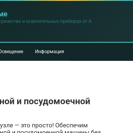
ме
ричестве и осветительных приборах от А
Освещение
Информация
ной и посудомоечной
узле — это просто! Обеспечим
ной и посудомоечной машины без