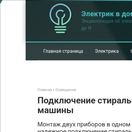
Перейти
к
Электрик в до
контенту
Энциклопедия об элект
до Я
Главная страница
Электрика
Главная
»
Освещение
Подключение стираль
машины
Монтаж двух приборов в одном 
надежное подключение стираль