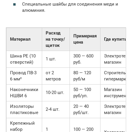
Специальные шайбы для соединения меди и
алюминия.
Расход
Примерная
Материал
на точку/
Где купить
цена
щиток
Шина PE (10
300 — 600
Электротехн
1 шт.
отверстий)
руб.
магазин
Провод ПВ-3
от 2
80 — 120
Строительн
6 мм²
метров
руб/м
гипермаркет
Наконечники
50 — 100
Магазин
10-20 шт.
НШВИ 6
руб/уп.
инструменто
Изоляторы
20 — 40
Электротехн
2-4 шт.
пластиковые
руб/шт.
магазин
Крепежный
набор
1
100 — 200