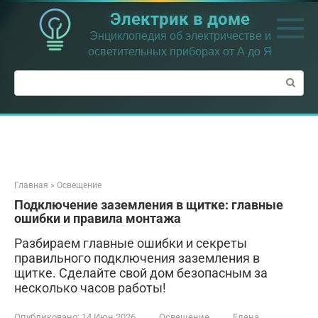
Перейти
Электрик в доме
к
контенту
Энциклопедия об электричестве и
осветительных приборах от А до Я
Поиск:
Главная
»
Освещение
Подключение заземления в щитке: главные
ошибки и правила монтажа
Разбираем главные ошибки и секреты
правильного подключения заземления в
щитке. Сделайте свой дом безопасным за
несколько часов работы!
Опубликовано:
14 Июн 2026
Освещение
Елена