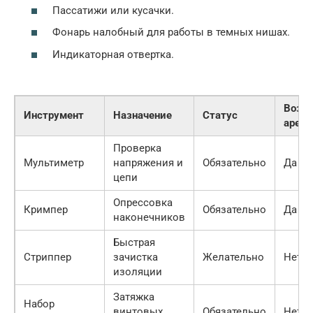
Пассатижи или кусачки.
Фонарь налобный для работы в темных нишах.
Индикаторная отвертка.
Возм
Инструмент
Назначение
Статус
арен
Проверка
Мультиметр
напряжения и
Обязательно
Да
цепи
Опрессовка
Кримпер
Обязательно
Да
наконечников
Быстрая
Стриппер
зачистка
Желательно
Нет
изоляции
Затяжка
Набор
винтовых
Обязательно
Нет