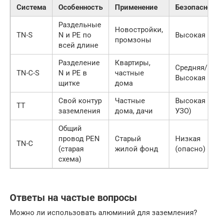
Система
Особенность
Применение
Безопаснос
Раздельные
Новостройки,
TN-S
N и PE по
Высокая
промзоны
всей длине
Разделение
Квартиры,
Средняя/
TN-C-S
N и PE в
частные
Высокая
щитке
дома
Свой контур
Частные
Высокая (с
TT
заземления
дома, дачи
УЗО)
Общий
провод PEN
Старый
Низкая
TN-C
(старая
жилой фонд
(опасно)
схема)
Ответы на частые вопросы
Можно ли использовать алюминий для заземления?