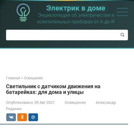
Перейти
Электрик в доме
к
контенту
Энциклопедия об электричестве и
осветительных приборах от А до Я
Поиск:
Главная
»
Освещение
Светильник с датчиком движения на
батарейках: для дома и улицы
Опубликовано:
09 Авг 2021
Освещение
Александр
Редькин