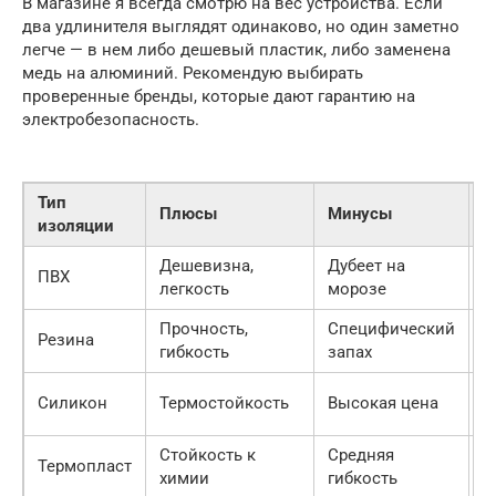
В магазине я всегда смотрю на вес устройства. Если
два удлинителя выглядят одинаково, но один заметно
легче — в нем либо дешевый пластик, либо заменена
медь на алюминий. Рекомендую выбирать
проверенные бренды, которые дают гарантию на
электробезопасность.
Тип
Плюсы
Минусы
П
изоляции
Дешевизна,
Дубеет на
ПВХ
К
легкость
морозе
Прочность,
Специфический
Г
Резина
гибкость
запах
с
П
Силикон
Термостойкость
Высокая цена
м
Стойкость к
Средняя
П
Термопласт
химии
гибкость
л