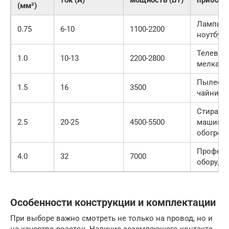
(мм²)
Лампы, 
0.75
6-10
1100-2200
ноутбук
Телевиз
1.0
10-13
2200-2800
мелкая 
Пылесос
1.5
16
3500
чайники
Стираль
2.5
20-25
4500-5500
машины
обогрев
Професс
4.0
32
7000
оборудо
Особенности конструкции и комплектации
При выборе важно смотреть не только на провод, но и
на качество розеток. Наличие заземляющего контакта