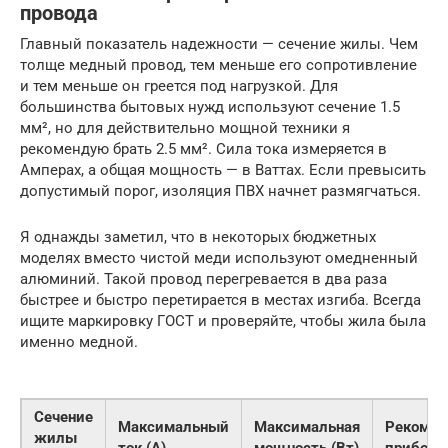
провода
Главный показатель надежности — сечение жилы. Чем
толще медный провод, тем меньше его сопротивление
и тем меньше он греется под нагрузкой. Для
большинства бытовых нужд используют сечение 1.5
мм², но для действительно мощной техники я
рекомендую брать 2.5 мм². Сила тока измеряется в
Амперах, а общая мощность — в Ваттах. Если превысить
допустимый порог, изоляция ПВХ начнет размягчаться.
Я однажды заметил, что в некоторых бюджетных
моделях вместо чистой меди используют омедненный
алюминий. Такой провод перегревается в два раза
быстрее и быстро перетирается в местах изгиба. Всегда
ищите маркировку ГОСТ и проверяйте, чтобы жила была
именно медной.
Сечение
Максимальный
Максимальная
Рекомен
жилы
ток (А)
мощность (Вт)
приборы