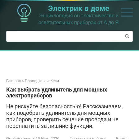
Перейти
Электрик в доме
к
контенту
Энциклопедия об электричестве и
осветительных приборах от А до Я
Поиск:
Главная
»
Проводка и кабели
Как выбрать удлинитель для мощных
электроприборов
Не рискуйте безопасностью! Рассказываем,
как подобрать удлинитель для мощных
приборов, проверить сечение провода и не
переплатить за лишние функции.
Опубликовано:
15 Июн 2026
Проводка и кабели
Елена