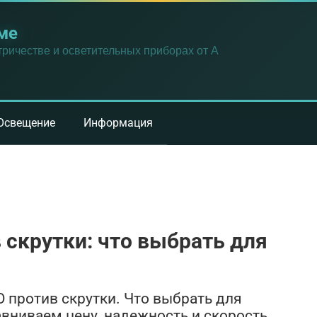
ме
ричестве и осветительных приборах от А
Освещение
Информация
скрутки: что выбрать для
против скрутки. Что выбрать для
вниваем цену, надежность и скорость