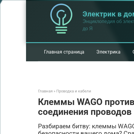
Перейти
к
Электрик в до
контенту
Энциклопедия об элект
до Я
Главная страница
Электрика
Главная
»
Проводка и кабели
Клеммы WAGO против 
соединения проводов
Разбираем битву: клеммы WAGO 
безопасности вашего дома? Сра