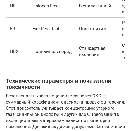
HF
Halogen Free
Безгалогенный
ядо
и к
Раб
FR
Fire Resistant
Огнестойкий
вре
пож
Сил
Стандартная
ПВХ
Поливинилхлорид
выс
изоляция
ток
Технические параметры и показатели
токсичности
Безопасность кабеля оценивается через СКО —
суммарный коэффициент опасности продуктов горения.
Этот показатель учитывает концентрацию угарного
газа, синильной кислоты и других ядов. Требования к
изоляционным материалам зависят от категории
помещения. Для жилых домов допустимы более мягкие