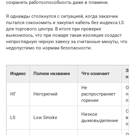
сохранять работоспособность даже в пламени.
Я однажды столкнулся с ситуацией, когда заказчик
пытался сэкономить и закупил кабель без индекса LS
для торгового центра. В итоге при проверке
выяснилось, что при пожаре такая изоляция создаст
непроглядную черную завесу за считанные минуты, что
недопустимо по нормам безопасности.
Эфф
Индекс
Полное название
Что означает
пож
Не
Ого
НГ
Негорючий
распространяет
пер
горение
по 
Сох
Низкое
LS
Low Smoke
вид
дымовыделение
пут
Отс