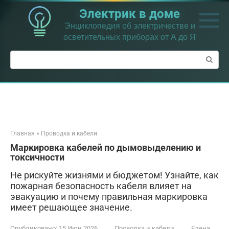
Перейти
Электрик в доме
к
контенту
Энциклопедия об электричестве и
осветительных приборах от А до Я
Поиск:
Главная
»
Проводка и кабели
Маркировка кабелей по дымовыделению и
токсичности
Не рискуйте жизнями и бюджетом! Узнайте, как
пожарная безопасность кабеля влияет на
эвакуацию и почему правильная маркировка
имеет решающее значение.
Опубликовано:
15 Июн 2026
Проводка и кабели
Елена