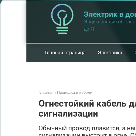
Перейти
к
Электрик в до
контенту
Энциклопедия об элект
до Я
Главная страница
Электрика
Главная
»
Проводка и кабели
Огнестойкий кабель 
сигнализации
Обычный провод плавится, а на
сигнализации выстоит в огне. 