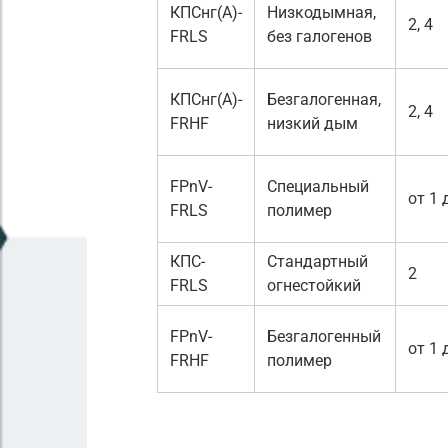
КПСнг(А)-
Низкодымная,
2, 4
FRLS
без галогенов
КПСнг(А)-
Безгалогенная,
2, 4
FRHF
низкий дым
FPnV-
Специальный
от 1 
FRLS
полимер
КПС-
Стандартный
2
FRLS
огнестойкий
FPnV-
Безгалогенный
от 1 
FRHF
полимер