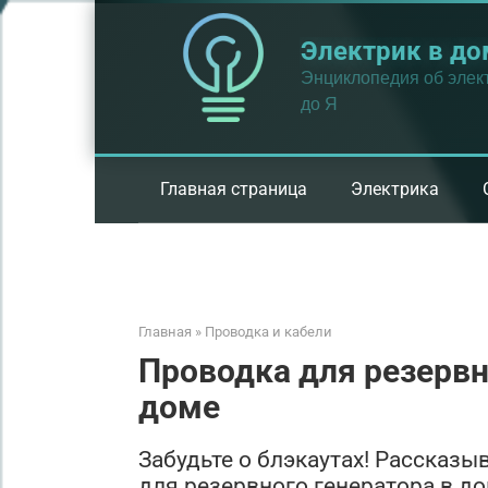
Перейти
к
Электрик в до
контенту
Энциклопедия об элект
до Я
Главная страница
Электрика
Главная
»
Проводка и кабели
Проводка для резервн
доме
Забудьте о блэкаутах! Рассказы
для резервного генератора в до