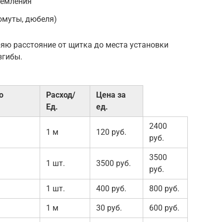
земления
омуты, дюбеля)
яю расстояние от щитка до места установки
згибы.
о
Расход/
Цена за
Ед.
ед.
2400
1 м
120 руб.
руб.
3500
1 шт.
3500 руб.
руб.
1 шт.
400 руб.
800 руб.
1 м
30 руб.
600 руб.