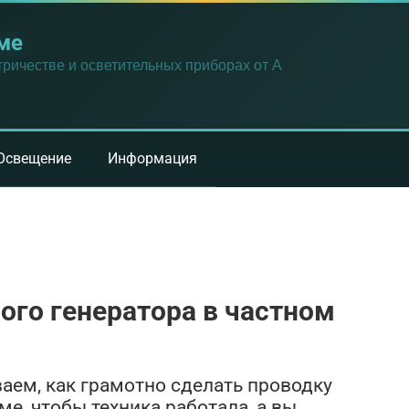
ме
ричестве и осветительных приборах от А
Освещение
Информация
ого генератора в частном
ваем, как грамотно сделать проводку
ме, чтобы техника работала, а вы