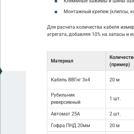
Клеммные зажимы и шины за
Монтажный крепеж (клипсы, х
Для расчета количества кабеля измер
агрегата, добавляя 10% на запасы и и
Количеств
Материал
(пример)
Кабель ВВГнг 3х4
20 м
Рубильник
1 шт.
реверсивный
Автомат 25А
2 шт.
Гофра ПНД 20мм
20 м