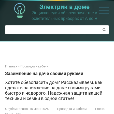
Перейти
Электрик в доме
к
контенту
Энциклопедия об электричестве и
осветительных приборах от А до Я
Поиск:
Главная
»
Проводка и кабели
Заземление на даче своими руками
Хотите обезопасить дом? Рассказываем, как
сделать заземление на даче своими руками
быстро и недорого. Надежная защита вашей
техники и семьи в одной статье!
Опубликовано:
15 Июн 2026
Проводка и кабели
Елена