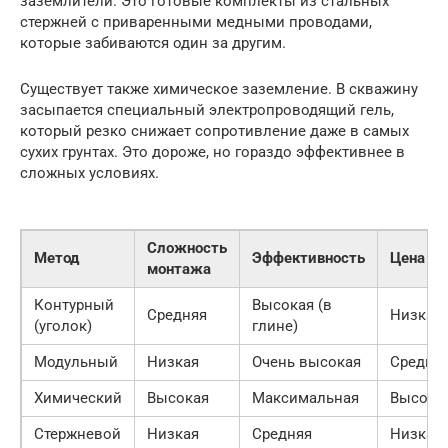
заземлители. Это готовые комплекты из стальных
стержней с приваренными медными проводами,
которые забиваются один за другим.
Существует также химическое заземление. В скважину
засыпается специальный электропроводящий гель,
который резко снижает сопротивление даже в самых
сухих грунтах. Это дороже, но гораздо эффективнее в
сложных условиях.
Сложность
Метод
Эффективность
Цена
монтажа
Контурный
Высокая (в
Средняя
Низкая
(уголок)
глине)
Модульный
Низкая
Очень высокая
Средня
Химический
Высокая
Максимальная
Высока
Стержневой
Низкая
Средняя
Низкая