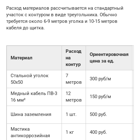
Расход материалов рассчитывается на стандартный
участок с контуром в виде треугольника. Обычно
требуется около 6-9 метров уголка и 10-15 метров
кабеля до щитка.
Расход
Ориентировочная
Материал
на
цена за ед.
контур
Стальной уголок
7
2
300 руб/м
50х50
метров
р
Медный кабель ПВ-3
12
1
150 руб/м
16 мм²
метров
р
5
Шина заземления
1 шт.
500 руб.
р
Мастика
4
1 кг
400 руб.
антикоррозийная
р